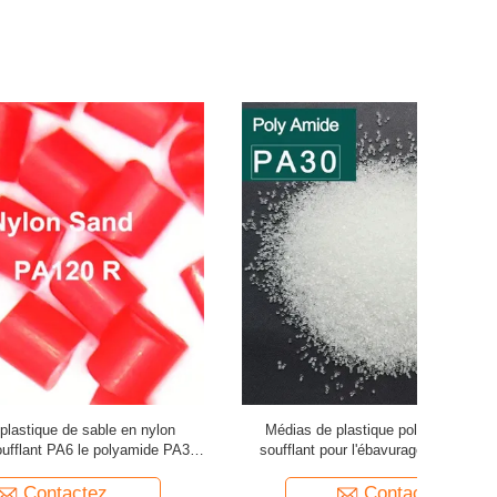
n nylon
Médias de plastique polyamidique PA30
Polyamide 
amide PA30
soufflant pour l'ébavurage en plastique de
PA30 en pl
squelette de transformateur
Contactez