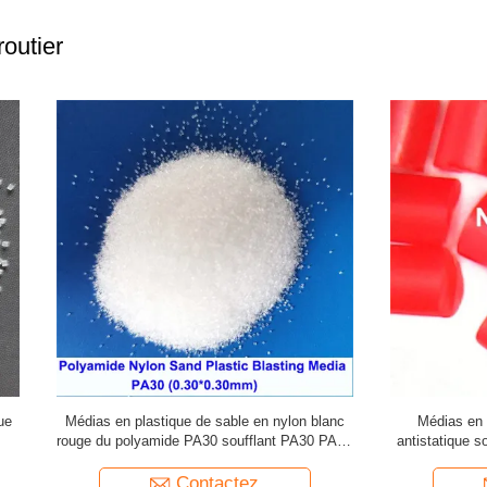
outier
plastique de sable en nylon blanc
Médias en plastique de sable e
olyamide PA30 soufflant PA30 PA40
antistatique soufflant PA6 le poly
PA20 ébavurant
PA60 PA120 ébavurant
Contactez
Contactez