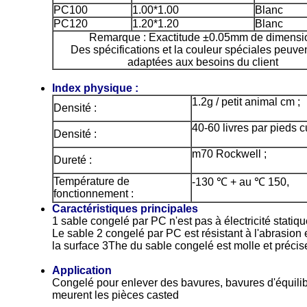
PC100
1.00*1.00
Blanc
PC120
1.20*1.20
Blanc
Remarque : Exactitude ±0.05mm de dimensi
Des spécifications et la couleur spéciales peuven
adaptées aux besoins du client
Index physique :
1.2g / petit animal cm ;
Densité :
40-60 livres par pieds c
Densité :
m70 Rockwell ;
Dureté :
Température de
-130 ℃ + au ℃ 150,
fonctionnement :
Caractéristiques principales
1 sable congelé par PC n'est pas à électricité statiq
Le sable 2 congelé par PC est résistant à l'abrasio
la surface 3The du sable congelé est molle et précis
Application
Congelé pour enlever des bavures, bavures d'équilib
meurent les pièces casted