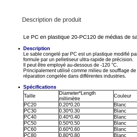
Description de produit
Le PC en plastique 20-PC120 de médias de sab
Description
Le sable congelé par PC est un plastique modifié par
formule par un pelletiseur ultra-rapide de précision.
Il peut être employé au-dessous de -120 °C.
Principalement utilisé comme milieu de soufflage de 
réparation congelée dans différentes industries.
Spécifications
Diameter*Length
Taille
Couleur
millimètre
PC20
0.20*0.20
Blanc
PC30
0.30*0.30
Blanc
PC40
0.40*0.40
Blanc
PC50
0.50*0.50
Blanc
PC60
0.60*0.60
Blanc
PC80
0.80*0.80
Blanc