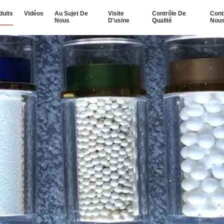
duits
Vidéos
Au Sujet De
Visite
Contrôle De
Cont
Nous
D'usine
Qualité
Nou