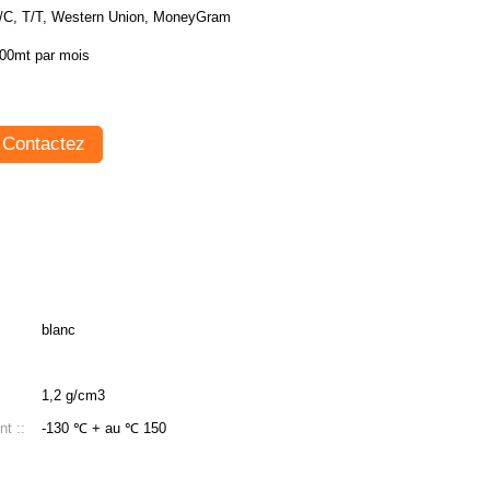
/C, T/T, Western Union, MoneyGram
00mt par mois
Contactez
blanc
1,2 g/cm3
t ::
-130 ℃ + au ℃ 150