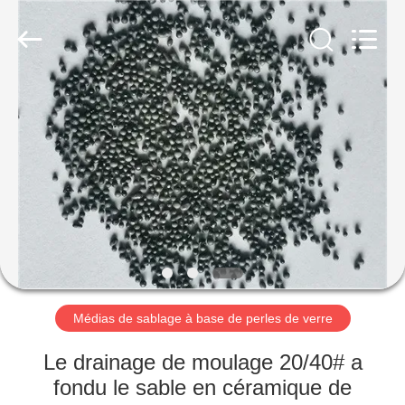
2026
Zhengzhou
Zhengtong
Abrasive
Import&Export
Co.,Ltd.
All
Rights
MAISON
Reserved.
PRODUITS
VIDÉOS
AU
SUJET
DE
Médias de sablage à base de perles de verre
NOUS
Le drainage de moulage 20/40# a
fondu le sable en céramique de