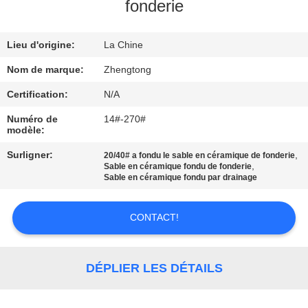
VISITE
fonderie
D'USINE
Lieu d'origine:
La Chine
CONTRÔLE
Nom de marque:
Zhengtong
DE
Certification:
N/A
QUALITÉ
Numéro de
14#-270#
modèle:
CONTACTEZ-
Surligner:
,
20/40# a fondu le sable en céramique de fonderie
,
Sable en céramique fondu de fonderie
NOUS
Sable en céramique fondu par drainage
CONTACT!
NOUVELLES
DEMANDEZ
DÉPLIER LES DÉTAILS
UNE