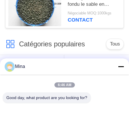
fondu le sable en
céramique de fonderie
Négociable MOQ:1000kgs
CONTACT
Catégories populaires
Tous
Perles de sablage en
Médias de sablage
Mina
céramique
céramique
6:46 AM
Grenaillage avec
Médias de broyage
billes de céramique
zircone
Good day, what product are you looking for?
Perles de silicate de
Produits de meulage
zirconium
en céramique