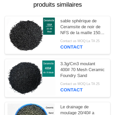
CITATION
produits similaires
PLAN
sable sphérique de
DU
Ceramsite de noir de
NFS de la maille 150#
SITE
30
Contact us MOQ:La TA 25
CONTACT
POLITIQUE
DE
3.3g/Cm3 moulant
CONFIDENTIALITÉ
400# 70 Mesh Ceramic
Foundry Sand
Contact us MOQ:La TA 25
CONTACT
Le drainage de
moulage 20/40# a