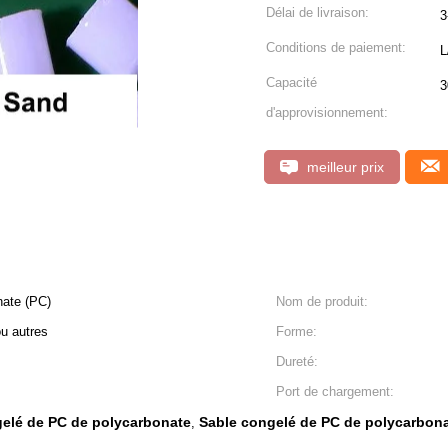
Délai de livraison:
3
Conditions de paiement:
L
Capacité
3
d'approvisionnement:
meilleur prix
nate (PC)
Nom de produit:
u autres
Forme:
Dureté:
Port de chargement:
elé de PC de polycarbonate
Sable congelé de PC de polycarbonat
,