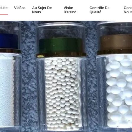
duits
Vidéos
Au Sujet De
Visite
Contrôle De
Cont
Nous
D'usine
Qualité
Nou