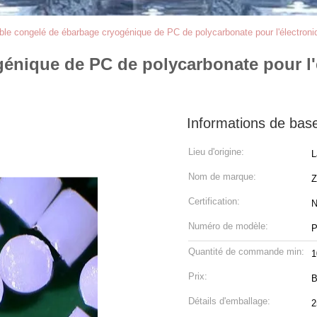
ble congelé de ébarbage cryogénique de PC de polycarbonate pour l'électroni
énique de PC de polycarbonate pour l'é
Informations de bas
Lieu d'origine:
L
Nom de marque:
Z
Certification:
N
Numéro de modèle:
P
Quantité de commande min:
Prix:
B
Détails d'emballage:
2