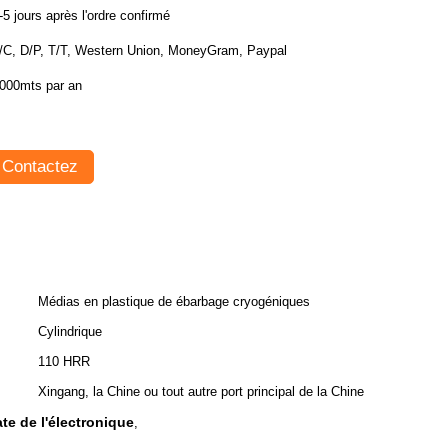
-5 jours après l'ordre confirmé
/C, D/P, T/T, Western Union, MoneyGram, Paypal
000mts par an
Contactez
Médias en plastique de ébarbage cryogéniques
Cylindrique
110 HRR
Xingang, la Chine ou tout autre port principal de la Chine
e de l'électronique
,