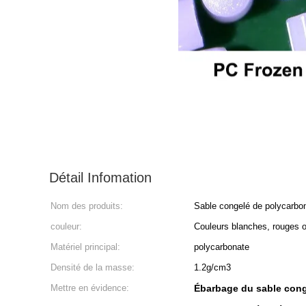
Détail Infomation
Nom des produits:
Sable congelé de polycarbo
couleur:
Couleurs blanches, rouges o
Matériel principal:
polycarbonate
Densité de la masse:
1.2g/cm3
Mettre en évidence:
Ébarbage du sable cong