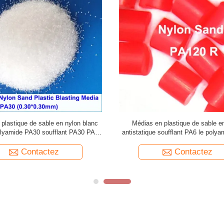
plastique de sable en nylon blanc
Médias en plastique de sable e
olyamide PA30 soufflant PA30 PA40
antistatique soufflant PA6 le poly
PA20 ébavurant
PA60 PA120 ébavurant
Contactez
Contactez