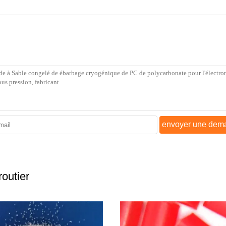
envoyer une dem
outier