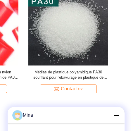
n nylon
Médias de plastique polyamidique PA30
Polyamide 
amide PA30
soufflant pour l'ébavurage en plastique de
PA30 en pl
squelette de transformateur
Contactez
Mina