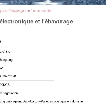
que et l'ébavurage coulé sous pression
lectronique et l'ébavurage
e
a Chine
hengtong
/A
C20-PC120
100KGS
y negotiation
5kg ombrageant Bag+Carton+Pallet en plastique en aluminium