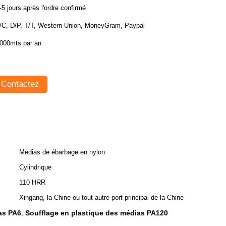
-5 jours après l'ordre confirmé
/C, D/P, T/T, Western Union, MoneyGram, Paypal
000mts par an
Contactez
Médias de ébarbage en nylon
Cylindrique
110 HRR
Xingang, la Chine ou tout autre port principal de la Chine
as PA6
Soufflage en plastique des médias PA120
,