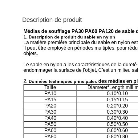
Description de produit
Médias de soufflage PA30 PA60 PA120 de sable d
1.
Description de produit du sable en nylon
La matière première principale du sable en nylon est 
Il peut être employé en périodes multiples, pour rédu
objets.
Le sable en nylon a les caractéristiques de la dureté 
endommager la surface de l'objet. C'est un milieu sab
2.
des médias en pl
Données techniques principales
Taille
Diameter*Length millim
PA10
0.10*0.10
PA15
0.15*0.15
PA20
0.20*0.20
PA30
0.30*0.30
PA40
0.40*0.40
PA50
0.50*0.50
PA60
0.60*0.60
PA80
0.80*0.80