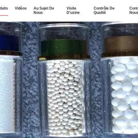
duits
Vidéos
Au Sujet De
Visite
Contrôle De
Cont
Nous
D'usine
Qualité
Nou