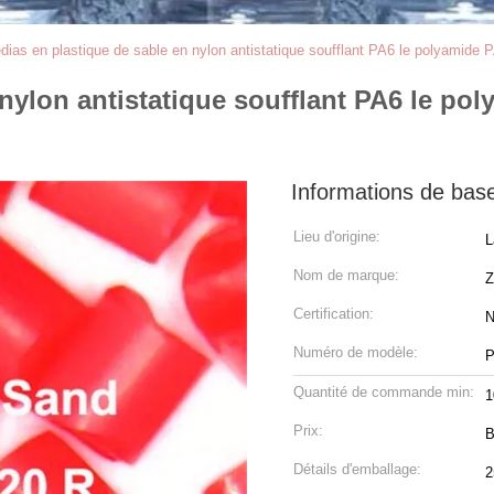
dias en plastique de sable en nylon antistatique soufflant PA6 le polyamid
 nylon antistatique soufflant PA6 le p
Informations de bas
Lieu d'origine:
L
Nom de marque:
Z
Certification:
N
Numéro de modèle:
P
Quantité de commande min:
Prix:
B
Détails d'emballage:
2