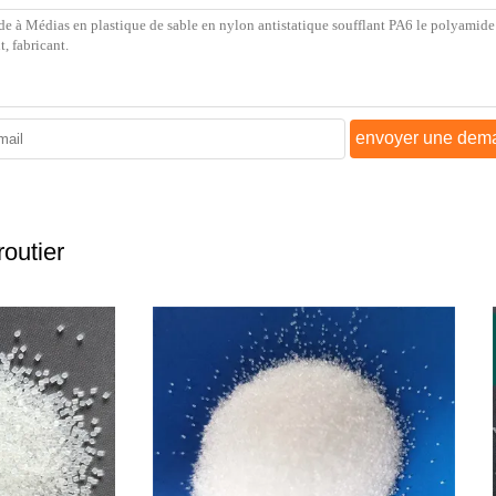
envoyer une dem
outier