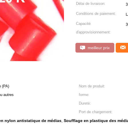
Délai de livraison:
3
Conditions de paiement:
L
Capacité
3
d'approvisionnement:
meilleur prix
e (PA)
Nom de produit:
u autres
forme:
Dureté:
Port de chargement:
en nylon antistatique de médias
Soufflage en plastique des médi
,