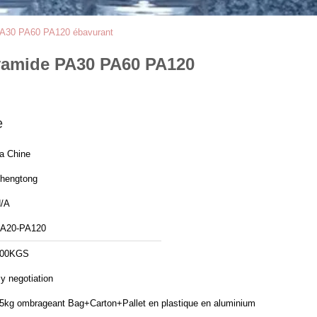
e PA30 PA60 PA120 ébavurant
olyamide PA30 PA60 PA120
e
a Chine
hengtong
/A
A20-PA120
100KGS
y negotiation
5kg ombrageant Bag+Carton+Pallet en plastique en aluminium