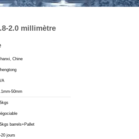
.8-2.0 millimètre
e
hanxi, Chine
hengtong
/A
.1mm-50mm
5kgs
égociable
5kgs barrels+Pallet
-20 jours