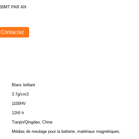
00MT PAR AN
Contactez
Blanc brillant
3.7g/cm3
1100HV
12h5 h
Tianjin/Qingdao, Chine
Médias de meulage pour la batterie, matériaux magnétiques,