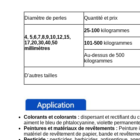
Diamètre de perles
Quantité et prix
25-100
kilogrammes
4, 5,6,7,8,9,10,12,15,
17,20,30,40,50
101-500
kilogrammes
millimètres
Au-dessus de 500
kilogrammes
D'autres tailles
Colorants et colorants :
dispersant et rectifiant du 
aiment le bleu de phtalocyanine, violette permanente
Peintures et matériaux de revêtements :
Peinture i
matériel de revêtement de papier, bande et revêteme
Pesticide :
pesticides, herbicides, antiseptique, age