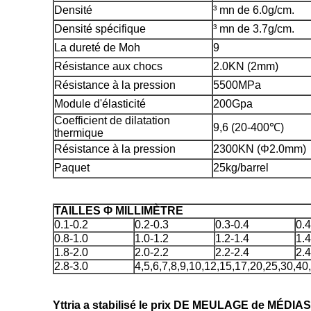
Densité
³ mn de 6.0g/cm.
Densité spécifique
³ mn de 3.7g/cm.
La dureté de Moh
9
Résistance aux chocs
2.0KN (2mm)
Résistance à la pression
5500MPa
Module d'élasticité
200Gpa
Coefficient de dilatation
9,6 (20-400℃)
thermique
Résistance à la pression
2300KN (Φ2.0mm)
Paquet
25kg/barrel
TAILLES Φ MILLIMÈTRE
0.1-0.2
0.2-0.3
0.3-0.4
0.4
0.8-1.0
1.0-1.2
1.2-1.4
1.4
1.8-2.0
2.0-2.2
2.2-2.4
2.4
2.8-3.0
4,5,6,7,8,9,10,12,15,17,20,25,30,40
Yttria a stabilisé le prix DE MEULAGE de MÉDI