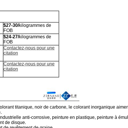
$27-30/
kilogrammes de
FOB
$24-27/
kilogrammes de
FOB
Contactez-nous pour une
citation
Contactez-nous pour une
citation
colorant titanique, noir de carbone, le colorant inorganique aime
.
ndustrielle anti-corrosive, peinture en plastique, peinture à émul
nt de disque.
nt de revêtement de graine.