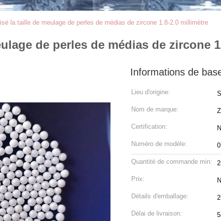
lisé la taille de meulage de perles de médias de zircone 1.8-2.0 millimètre
meulage de perles de médias de zircone 1
Informations de bas
Lieu d'origine:
S
Nom de marque:
Z
Certification:
N
Numéro de modèle:
0
Quantité de commande min:
2
Prix:
N
Détails d'emballage:
2
Délai de livraison:
5