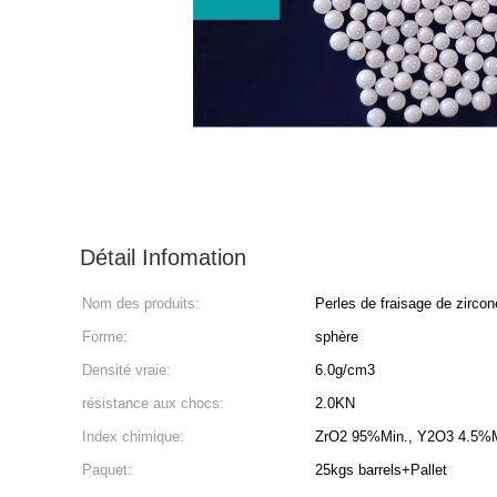
Détail Infomation
Nom des produits:
Perles de fraisage de zircon
Forme:
sphère
Densité vraie:
6.0g/cm3
résistance aux chocs:
2.0KN
Index chimique:
ZrO2 95%Min., Y2O3 4.5%M
Paquet:
25kgs barrels+Pallet