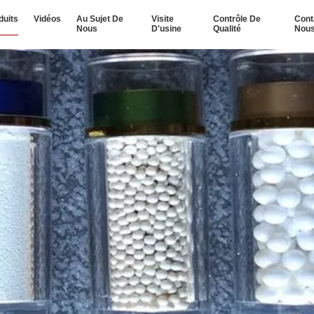
duits
Vidéos
Au Sujet De
Visite
Contrôle De
Cont
Nous
D'usine
Qualité
Nou