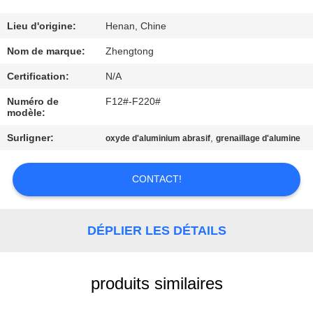
VISITE
D'USINE
Lieu d'origine:
Henan, Chine
Nom de marque:
Zhengtong
CONTRÔLE
Certification:
N/A
DE
Numéro de
F12#-F220#
modèle:
QUALITÉ
Surligner:
,
oxyde d'aluminium abrasif
grenaillage d'alumine
CONTACTEZ-
CONTACT!
NOUS
NOUVELLES
DÉPLIER LES DÉTAILS
DEMANDEZ
produits similaires
UNE