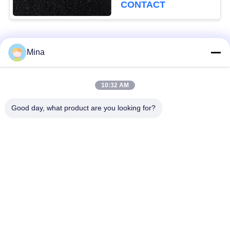
protections de
CONTACT
frein/polissant la cire
Catégories populaires
Tous
Mina
Perles de sablage en
Médias de sablage
10:32 AM
céramique
céramique
Good day, what product are you looking for?
Grenaillage avec
Médias de broyage
billes de céramique
zircone
Perles de silicate de
Produits de meulage
zirconium
en céramique
Médias de fraisage
Boules d'oxyde de
zircone
zirconium