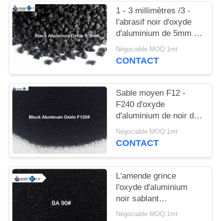
CITATION
1 - 3 millimètres /3 -
l'abrasif noir d'oxyde
PLAN
d'aluminium de 5mm a
fondu d'anti granulats
DU
Négociable MOQ:1mt
de glissement
CONTACT
SITE
d'alumine
Sable moyen F12 -
POLITIQUE
F240 d'oxyde
DE
d'aluminium de noir de
dureté pour le polonais
CONFIDENTIALITÉ
Négociable MOQ:1mt
de l'acier inoxydable
CONTACT
L'amende grince
l'oxyde d'aluminium
noir sablant
l'abrasif pour des
Négociable MOQ:1mt