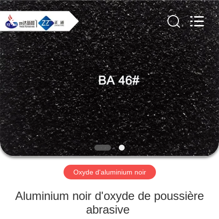
2026
Zhengzhou
Zhengtong
Abrasive
Import&Export
Co.,Ltd.
All
Rights
MAISON
Reserved.
PRODUITS
VIDÉOS
AU
SUJET
DE
Oxyde d'aluminium noir
NOUS
Aluminium noir d'oxyde de poussière
abrasive