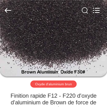
2026
Zhengzhou
Zhengtong
Abrasive
Import&Export
Co.,Ltd.
All
Rights
MAISON
Reserved.
PRODUITS
VIDÉOS
AU
SUJET
DE
Oxyde d'aluminium brun
NOUS
Finition rapide F12 - F220 d'oxyde
d'aluminium de Brown de force de