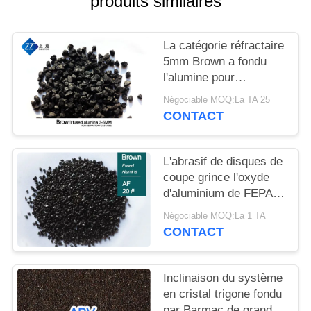
produits similaires
CITATION
La catégorie réfractaire
PLAN
5mm Brown a fondu
DU
l'alumine pour
SITE
Castables
Négociable MOQ:La TA 25
CONTACT
POLITIQUE
DE
L'abrasif de disques de
coupe grince l'oxyde
CONFIDENTIALITÉ
d'aluminium de FEPA
20# Brown
Négociable MOQ:La 1 TA
CONTACT
Inclinaison du système
en cristal trigone fondu
par Barmac de grande