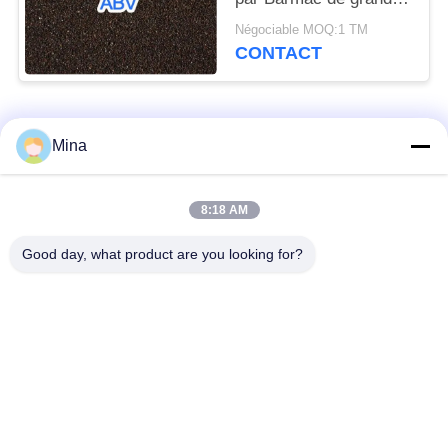
pureté d'oxyde
Négociable MOQ:1 TM
d'aluminium de four
CONTACT
Catégories populaires
Tous
Mina
Perles de sablage en
Médias de sablage
8:18 AM
céramique
céramique
Good day, what product are you looking for?
Grenaillage avec
Médias de broyage
billes de céramique
zircone
Perles de silicate de
Produits de meulage
zirconium
en céramique