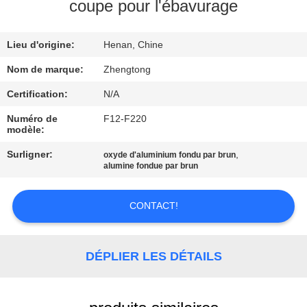
VISITE
coupe pour l'ébavurage
D'USINE
Lieu d'origine:
Henan, Chine
CONTRÔLE
Nom de marque:
Zhengtong
DE
Certification:
N/A
QUALITÉ
Numéro de
F12-F220
modèle:
CONTACTEZ-
Surligner:
,
oxyde d'aluminium fondu par brun
alumine fondue par brun
NOUS
CONTACT!
NOUVELLES
DÉPLIER LES DÉTAILS
DEMANDEZ
UNE