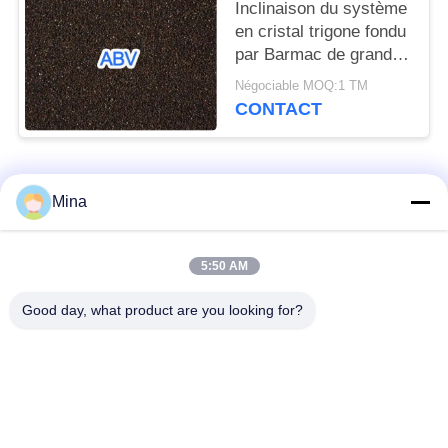
Inclinaison du système
en cristal trigone fondu
par Barmac de grande
pureté d'oxyde
Négociable MOQ:1 TM
d'aluminium de four
CONTACT
Catégories populaires
Tous
Mina
Perles de sablage en
Médias de sablage
5:50 AM
céramique
céramique
Good day, what product are you looking for?
Grenaillage avec
Médias de broyage
billes de céramique
zircone
Perles de silicate de
Produits de meulage