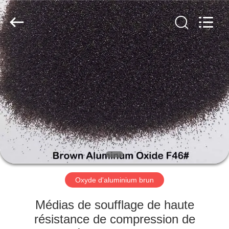
2026
Zhengzhou
Zhengtong
Abrasive
Import&Export
Co.,Ltd.
All
Rights
MAISON
Reserved.
PRODUITS
VIDÉOS
AU
SUJET
DE
Oxyde d'aluminium brun
NOUS
Médias de soufflage de haute
résistance de compression de