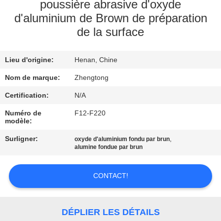
VISITE
poussière abrasive d'oxyde
d'aluminium de Brown de préparation
D'USINE
de la surface
CONTRÔLE
Lieu d'origine:
Henan, Chine
DE
Nom de marque:
Zhengtong
QUALITÉ
Certification:
N/A
CONTACTEZ-
Numéro de
F12-F220
modèle:
NOUS
Surligner:
,
oxyde d'aluminium fondu par brun
alumine fondue par brun
NOUVELLES
CONTACT!
DEMANDEZ
UNE
DÉPLIER LES DÉTAILS