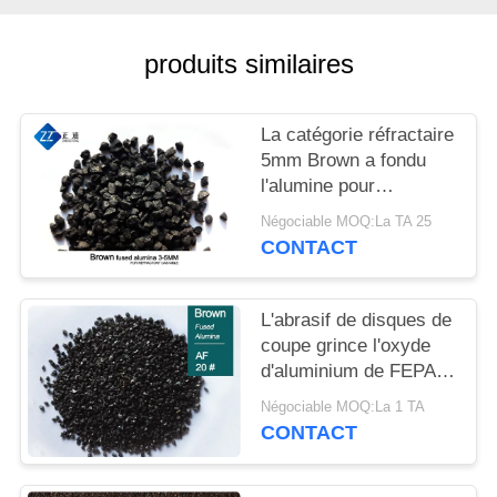
CITATION
produits similaires
PLAN
DU
La catégorie réfractaire
SITE
5mm Brown a fondu
l'alumine pour
Castables
POLITIQUE
Négociable MOQ:La TA 25
CONTACT
DE
CONFIDENTIALITÉ
L'abrasif de disques de
coupe grince l'oxyde
d'aluminium de FEPA
20# Brown
Négociable MOQ:La 1 TA
CONTACT