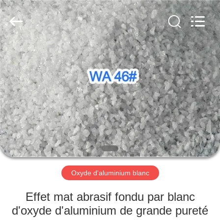
2026
Zhengzhou
Zhengtong
Abrasive
Import&Export
Co.,Ltd.
All
Rights
MAISON
Reserved.
PRODUITS
VIDÉOS
AU
SUJET
DE
Oxyde d'aluminium blanc
NOUS
Effet mat abrasif fondu par blanc
d'oxyde d'aluminium de grande pureté