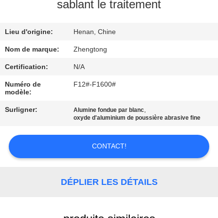
VISITE
sablant le traitement
D'USINE
Lieu d'origine:
Henan, Chine
CONTRÔLE
Nom de marque:
Zhengtong
DE
Certification:
N/A
QUALITÉ
Numéro de
F12#-F1600#
modèle:
CONTACTEZ-
Surligner:
,
Alumine fondue par blanc
oxyde d'aluminium de poussière abrasive fine
NOUS
CONTACT!
NOUVELLES
DÉPLIER LES DÉTAILS
DEMANDEZ
UNE