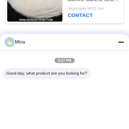
de revêtement de jet
Négociable MOQ:1mt
CONTACT
Catégories populaires
Tous
Mina
Perles de sablage en
Médias de sablage
2:17 PM
céramique
céramique
Good day, what product are you looking for?
Grenaillage avec
Médias de broyage
billes de céramique
zircone
Perles de silicate de
Produits de meulage
zirconium
en céramique