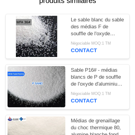
produits similaires
CITATION
Le sable blanc du sable
PLAN
des médias F de
DU
souffle de l'oxyde
SITE
d'aluminium Al2O3
Négociable MOQ:1 TM
99,3%/P métallisé/a
CONTACT
enduit des abrasifs
POLITIQUE
DE
Sable P16# - médias
blancs de P de souffle
CONFIDENTIALITÉ
de l'oxyde d'aluminium
240# pour les
Négociable MOQ:1 TM
abrasifs/ceinture
CONTACT
enduits de sable
Médias de grenaillage
du choc thermique 80,
alumine blanche fondue