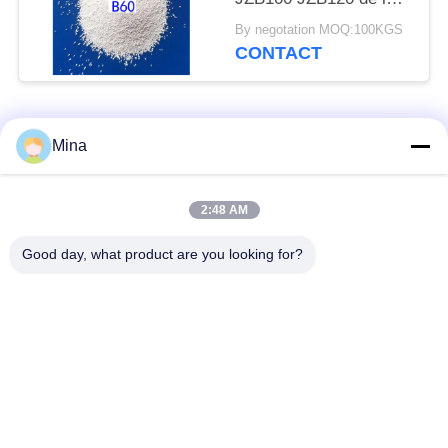
perle ZrO2 en
By negotation MOQ:100KGS
céramique pour des
CONTACT
pièces d'acier
inoxydable
Catégories populaires
Tous
Mina
Perles de sablage en
Médias de sablage
2:48 AM
céramique
céramique
Good day, what product are you looking for?
Grenaillage avec
Médias de broyage
billes de céramique
zircone
Perles de silicate de
Produits de meulage
zirconium
en céramique