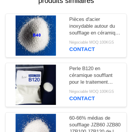
produits similaires
CITATION
Pièces d'acier
PLAN
inoxydable autour du
DU
soufflage en céramique
SITE
solide de perle
Négociable MOQ:100KGS
CONTACT
POLITIQUE
DE
Perle B120 en
céramique soufflant
CONFIDENTIALITÉ
pour le traitement
préparatoire avant le
Négociable MOQ:100KGS
revêtement par le
CONTACT
soufflage humide
60-66% médias de
soufflage JZB60 JZB80
JZB100 JZB120 de la