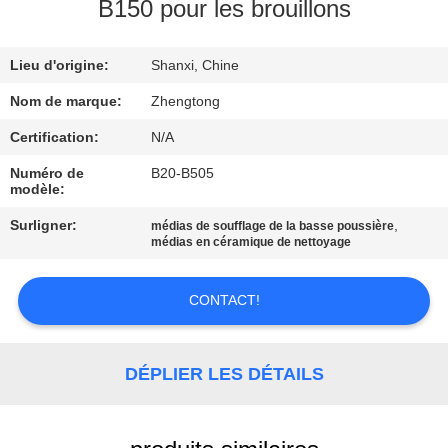
VISITE
B150 pour les brouillons
D'USINE
Lieu d'origine:
Shanxi, Chine
CONTRÔLE
Nom de marque:
Zhengtong
DE
Certification:
N/A
QUALITÉ
Numéro de
B20-B505
modèle:
CONTACTEZ-
Surligner:
,
médias de soufflage de la basse poussière
médias en céramique de nettoyage
NOUS
CONTACT!
NOUVELLES
DÉPLIER LES DÉTAILS
DEMANDEZ
UNE