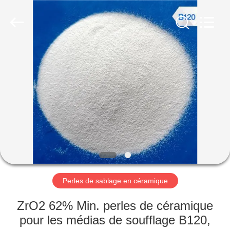
2026
Zhengzhou
Zhengtong
Abrasive
Import&Export
Co.,Ltd.
All
Rights
MAISON
Reserved.
PRODUITS
VIDÉOS
AU
SUJET
DE
Perles de sablage en céramique
NOUS
ZrO2 62% Min. perles de céramique
pour les médias de soufflage B120,