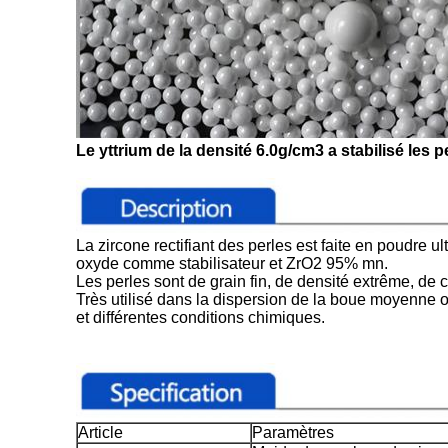
Le yttrium de la densité 6.0g/cm3 a stabilisé les
La zircone rectifiant des perles est faite en poudre ult
oxyde comme stabilisateur et ZrO2 95% mn.
Les perles sont de grain fin, de densité extrême, de c
Très utilisé dans la dispersion de la boue moyenne o
et différentes conditions chimiques.
Article
Paramètres