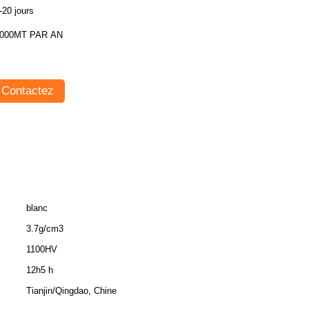
-20 jours
000MT PAR AN
Contactez
blanc
3.7g/cm3
1100HV
12h5 h
Tianjin/Qingdao, Chine