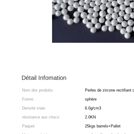
Détail Infomation
Nom des produits:
Perles de zircone rectifiant
Forme:
sphère
Densité vraie:
6.0g/cm3
résistance aux chocs:
2.0KN
Paquet:
25kgs barrels+Pallet