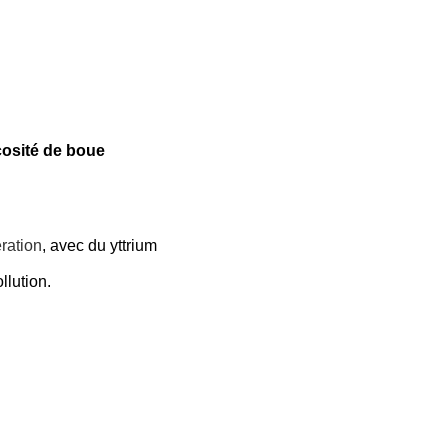
cosité de boue
ration
, avec du yttrium
llution.