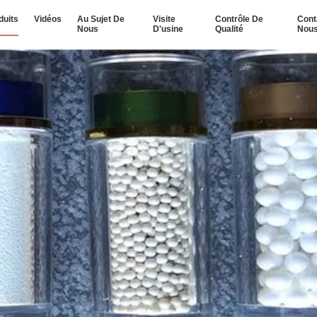
duits
Vidéos
Au Sujet De
Visite
Contrôle De
Cont
Nous
D'usine
Qualité
Nou