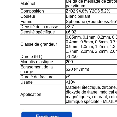
Meida de meulage de zircon
Matériel
par yttrium
Composition
ZrO2 94,8% Y2O3 5,2%
Couleur
Blanc brillant
Forme
Sphérique (Roundness>95
Densité de la masse
≥3.7
Densité spécifique
≥6.02
0.05mm, 0.1mm, 0.2mm, 0
0.4mm, 0.5mm, 0.6mm, 0.7
Classe de grandeur
0.9mm, 1.0mm, 1.2mm, 1.3
1.7mm, 2.0mm, 2.2mm, 2.
Dureté (HT)
≥1250
Modulis élastique
200
Écrasement de la
≥20 (Φ7mm)
charge
Dureté de fracture
≥9
Usage
<10>
Matériel électrique, zircone, 
dioxyde de titane, médical 
Application
magnétiques, colorant, color
chimique spéciale - MEU