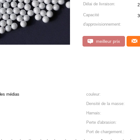
Délai de livraison:
2
Capacité
3
d'approvisionnement:
meilleur prix
 des médias
couleur:
Densité de la masse:
Harnais:
Perte d'abrasion:
Port de chargement.: