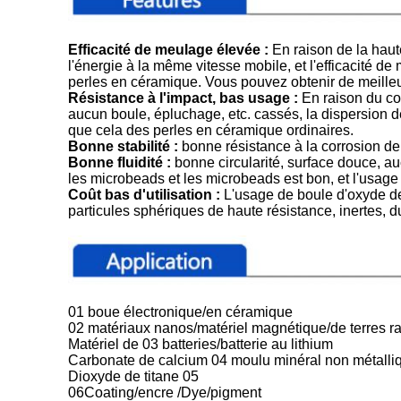
Efficacité de meulage élevée :
En raison de la haut
l'énergie à la même vitesse mobile, et l'efficacité de
perles en céramique. Vous pouvez obtenir de meilleur
Résistance à l'impact, bas usage :
En raison du co
aucun boule, épluchage, etc. cassés, la dispersion de 
que cela des perles en céramique ordinaires.
Bonne stabilité :
bonne résistance à la corrosion de st
Bonne fluidité :
bonne circularité, surface douce, aucu
les microbeads et les microbeads est bon, et l'usage 
Coût bas d'utilisation :
L'usage de boule d'oxyde de
particules sphériques de haute résistance, inertes, dur
01 boue électronique/en céramique
02 matériaux nanos/matériel magnétique/de terres r
Matériel de 03 batteries/batterie au lithium
Carbonate de calcium 04 moulu minéral non métalli
Dioxyde de titane 05
06Coating/encre /Dye/pigment