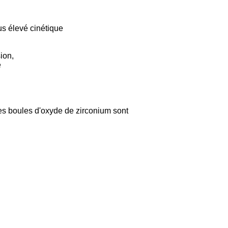
us élevé cinétique
ion,
e
es boules d'oxyde de zirconium sont