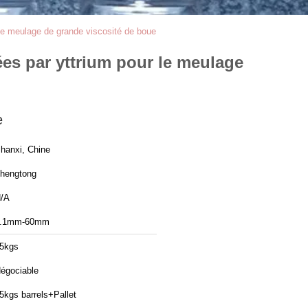
le meulage de grande viscosité de boue
ées par yttrium pour le meulage
e
hanxi, Chine
hengtong
/A
.1mm-60mm
5kgs
égociable
5kgs barrels+Pallet