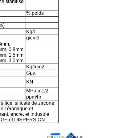
e stabilisé
% poids
%)
Kg/L
g/cm3
.3mm,
mm, 0.8mm,
mm, 1.5mm,
6mm, 3.0mm
Kg/mm2
Gpa
KN
MPa.m1/2
ppm/hr
silice, silicate de zircone,
en céramique et
ant, encre, et industrie
LAGE et DISPERSION