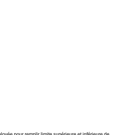
ployée pour remplir limite supérieure et inférieure de