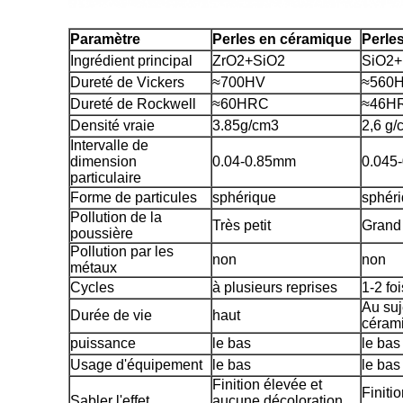
Paramètre
Perles en céramique
Perles
Ingrédient principal
ZrO2+SiO2
SiO2
Dureté de Vickers
≈700HV
≈560
Dureté de Rockwell
≈60HRC
≈46H
Densité vraie
3.85g/cm3
2,6 g/
Intervalle de
dimension
0.04-0.85mm
0.045
particulaire
Forme de particules
sphérique
sphér
Pollution de la
Très petit
Grand
poussière
Pollution par les
non
non
métaux
Cycles
à plusieurs reprises
1-2 foi
Au suj
Durée de vie
haut
céram
puissance
le bas
le bas
Usage d'équipement
le bas
le bas
Finition élevée et
Finiti
Sabler l'effet
aucune décoloration