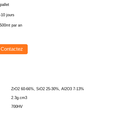
pallet
-10 jours
500mt par an
Contactez
ZrO2 60-66%, SiO2 25-30%, Al2O3 7-13%
2.3g.cm3
700HV