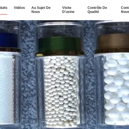
duits
Vidéos
Au Sujet De
Visite
Contrôle De
Cont
Nous
D'usine
Qualité
Nou