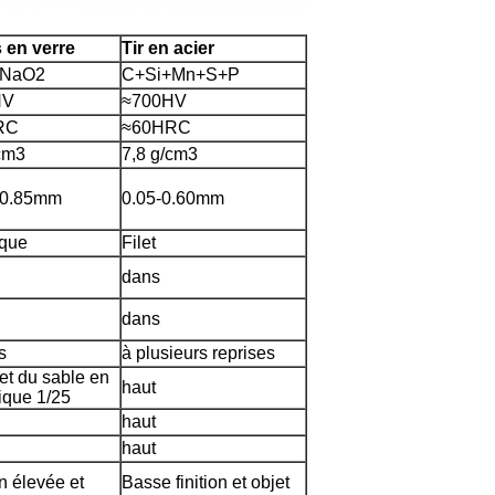
 en verre
Tir en acier
+NaO2
C+Si+Mn+S+P
HV
≈700HV
RC
≈60HRC
cm3
7,8 g/cm3
-0.85mm
0.05-0.60mm
ique
Filet
dans
dans
s
à plusieurs reprises
et du sable en
haut
ique 1/25
haut
haut
on élevée et
Basse finition et objet