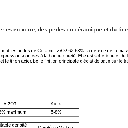
rles en verre, des perles en céramique et du tir 
ement les perles de Ceramic, ZrO2 62-68%, la densité de la ma
mpression ajoutées à la bonne dureté. Elle est sphérique et de 
le tir en acier, belle finition principale d'éclat de satin sur le t
Al2O3
Autre
3% maximum.
5-8%
itable densité
Dureté de Vickers