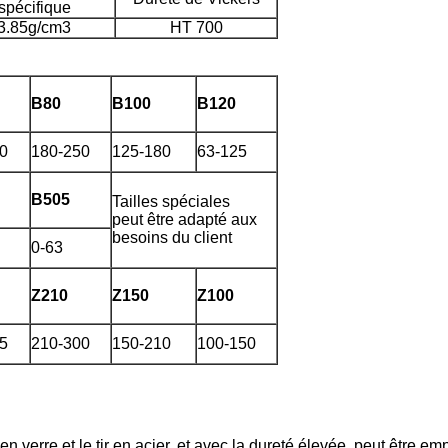
spécifique
3.85g/cm3
HT 700
B80
B100
B120
0
180-250
125-180
63-125
B505
Tailles spéciales
peut être adapté aux
besoins du client
0-63
Z210
Z150
Z100
5
210-300
150-210
100-150
 verre et le tir en acier, et avec la dureté élevée, peut être em