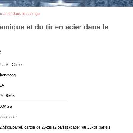
en acier dans le sablage
amique et du tir en acier dans le
e
hanxi, Chine
hengtong
/A
20-B505
100KGS
égociable
2.5kgs/barrel, carton de 25kgs (2 barils) /paper, ou 25kgs barrels