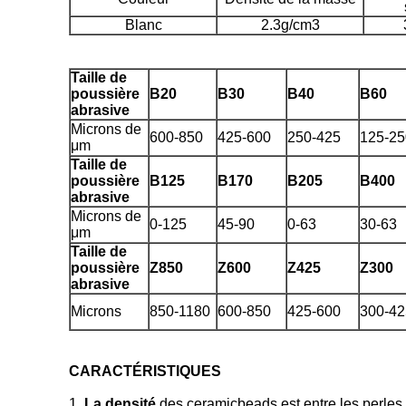
Blanc
2.3g/cm3
Taille de
poussière
B20
B30
B40
B60
abrasive
Microns de
600-850
425-600
250-425
125-25
μm
Taille de
poussière
B125
B170
B205
B400
abrasive
Microns de
0-125
45-90
0-63
30-63
μm
Taille de
poussière
Z850
Z600
Z425
Z300
abrasive
Microns
850-1180
600-850
425-600
300-42
CARACTÉRISTIQUES
1.
La densité
des ceramicbeads est entre les perles en