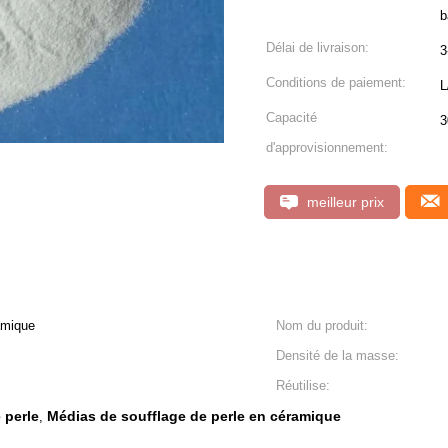
b
Délai de livraison:
3
Conditions de paiement:
L
Capacité
3
d'approvisionnement:
meilleur prix
amique
Nom du produit:
Densité de la masse:
Réutilise:
 perle
Médias de soufflage de perle en céramique
,