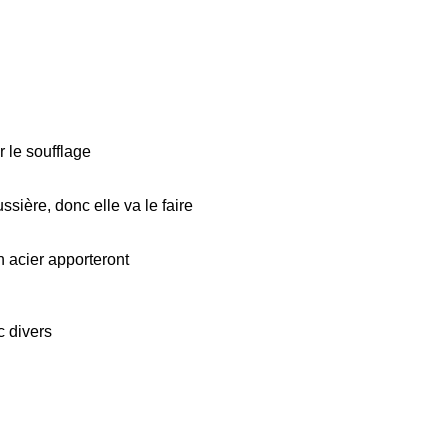
r le soufflage
sière, donc elle va le faire
n acier apporteront
c divers