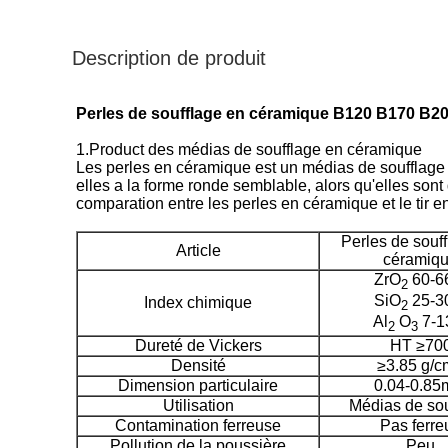
Description de produit
Perles de soufflage en céramique B120 B170 B205 
1.Product des médias de soufflage en céramique
Les perles en céramique est un médias de soufflage
elles a la forme ronde semblable, alors qu'elles sont
comparation entre les perles en céramique et le tir en
Perles de souf
Article
céramiq
ZrO
60-6
2
SiO
25-3
Index chimique
2
Al
O
7-1
2
3
Dureté de Vickers
HT ≥70
Densité
≥3.85 g/
Dimension particulaire
0.04-0.8
Utilisation
Médias de sou
Contamination ferreuse
Pas ferre
Pollution de la poussière
Peu