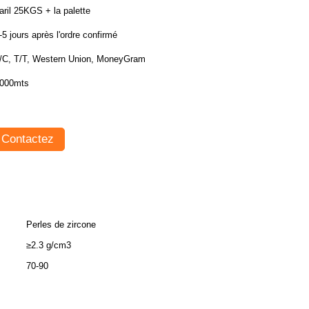
aril 25KGS + la palette
-5 jours après l'ordre confirmé
/C, T/T, Western Union, MoneyGram
000mts
Contactez
Perles de zircone
≥2.3 g/cm3
70-90