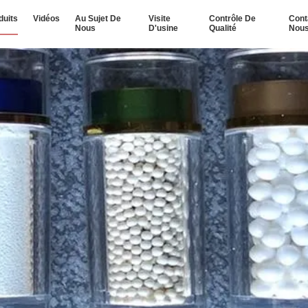
duits
Vidéos
Au Sujet De
Visite
Contrôle De
Cont
Nous
D'usine
Qualité
Nou