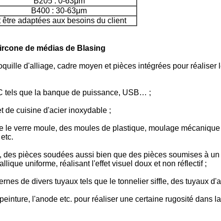
B205 : 0-63μm
B400 : 30-63μm
 être adaptées aux besoins du client
zircone de médias de Blasing
oquille d'alliage, cadre moyen et pièces intégrées pour réaliser l
 3C tels que la banque de puissance, USB… ;
t de cuisine d'acier inoxydable ;
 que le verre moule, des moules de plastique, moulage mécaniq
etc.
s, des pièces soudées aussi bien que des pièces soumises à un 
que uniforme, réalisant l'effet visuel doux et non réflectif ;
ernes de divers tuyaux tels que le tonnelier siffle, des tuyaux d
peinture, l'anode etc. pour réaliser une certaine rugosité dans la