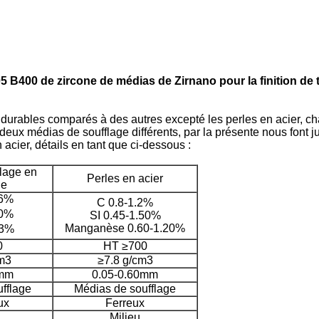
B400 de zircone de médias de Zirnano pour la finition de t
 durables comparés à des autres excepté les perles en acier, c
 deux médias de soufflage différents, par la présente nous font j
 acier, détails en tant que ci-dessous :
flage en
Perles en acier
ue
6%
C 0.8-1.2%
0%
SI 0.45-1.50%
Manganèse 0.60-1.20%
3%
0
HT ≥700
cm3
≥7.8 g/cm3
5mm
0.05-0.60mm
fflage
Médias de soufflage
ux
Ferreux
Milieu