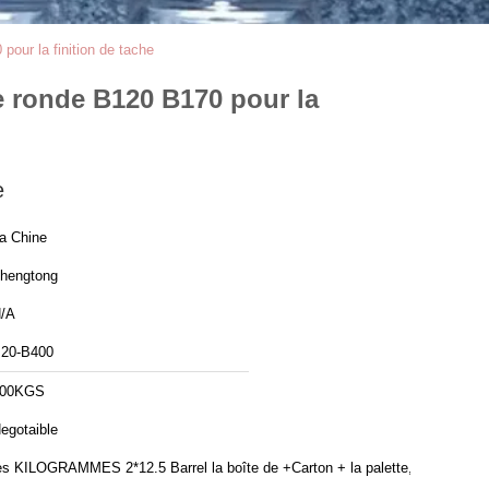
our la finition de tache
e ronde B120 B170 pour la
e
a Chine
hengtong
/A
20-B400
100KGS
egotaible
es KILOGRAMMES 2*12.5 Barrel la boîte de +Carton + la palette, le