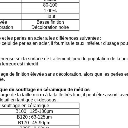
80-100
1,00%
Haut
evée
Basse finition
ration
Décoloration noire
t les perles en acier a les différences suivantes :
elui de perles en acier, il fournira le taux inférieur d'usage pou
reuse sur la surface de traitement, peu de population de la pous
ferreux est interdit
lage de finition élevée sans décoloration, alors que les perles e
ée.
ique de soufflage en céramique de médias
e de la taille micro à la taille très fine, il peut être assorti ave
étail en tant que ci-dessous :
e soufflage en céramique
B100 : 125-180μm
B120 : 63-125μm
B170 : 45-90μm