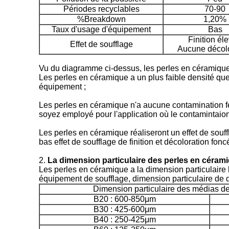
Périodes recyclables
70-90
%Breakdown
1,20%
Taux d'usage d'équipement
Bas
Finition él
Effet de soufflage
Aucune décolo
Vu du diagramme ci-dessus, les perles en céramique e
Les perles en céramique a un plus faible densité que c
équipement ;
Les perles en céramique n'a aucune contamination fer
soyez employé pour l'application où le contamintaion 
Les perles en céramique réaliseront un effet de souff
bas effet de soufflage de finition et décoloration fonc
2.
La dimension particulaire des perles en céram
Les perles en céramique a la dimension particulaire larg
équipement de soufflage, dimension particulaire de d
Dimension particulaire des médias d
B20 : 600-850μm
B30 : 425-600μm
B40 : 250-425μm