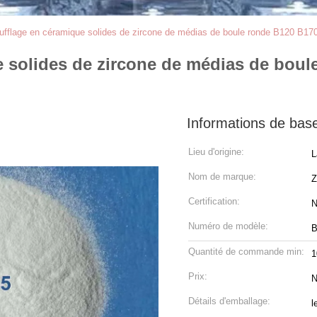
ufflage en céramique solides de zircone de médias de boule ronde B120 B170 p
e solides de zircone de médias de boul
Informations de bas
Lieu d'origine:
L
Nom de marque:
Z
Certification:
N
Numéro de modèle:
B
Quantité de commande min:
Prix:
N
Détails d'emballage:
l