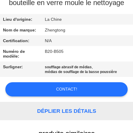
VISITE
bouteille en verre moule le nettoyage
D'USINE
Lieu d'origine:
La Chine
CONTRÔLE
Nom de marque:
Zhengtong
DE
Certification:
N/A
QUALITÉ
Numéro de
B20-B505
modèle:
CONTACTEZ-
Surligner:
,
soufflage abrasif de médias
médias de soufflage de la basse poussière
NOUS
CONTACT!
NOUVELLES
DÉPLIER LES DÉTAILS
DEMANDEZ
UNE