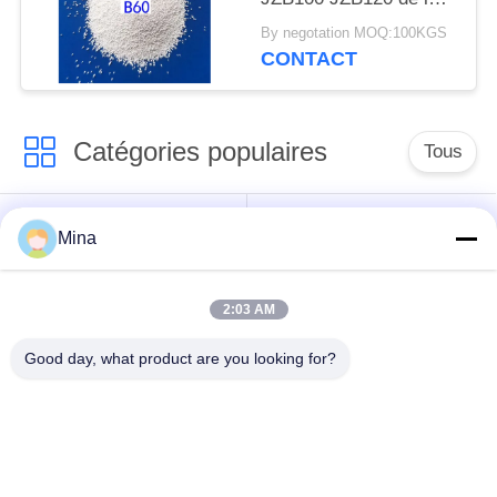
perle ZrO2 en
By negotation MOQ:100KGS
céramique pour des
CONTACT
pièces d'acier
inoxydable
Catégories populaires
Tous
Perles de sablage en
Médias de sablage
Mina
céramique
céramique
2:03 AM
Grenaillage avec
Médias de broyage
billes de céramique
zircone
Good day, what product are you looking for?
Perles de silicate de
Produits de meulage
zirconium
en céramique