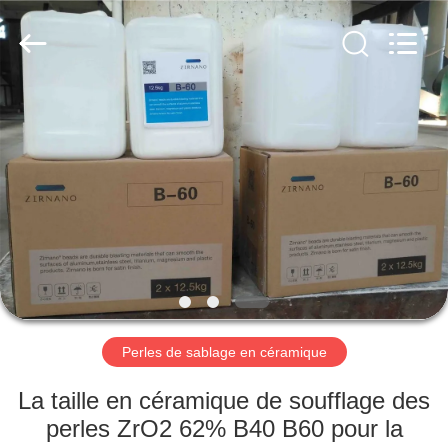
2026
Zhengzhou
Zhengtong
Abrasive
Import&Export
Co.,Ltd.
All
Rights
MAISON
Reserved.
PRODUITS
VIDÉOS
AU
SUJET
DE
Perles de sablage en céramique
NOUS
La taille en céramique de soufflage des
perles ZrO2 62% B40 B60 pour la