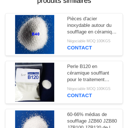
produits similaires
CITATION
Pièces d'acier
PLAN
inoxydable autour du
DU
soufflage en céramique
SITE
solide de perle
Négociable MOQ:100KGS
CONTACT
POLITIQUE
DE
Perle B120 en
céramique soufflant
CONFIDENTIALITÉ
pour le traitement
préparatoire avant le
Négociable MOQ:100KGS
revêtement par le
CONTACT
soufflage humide
60-66% médias de
soufflage JZB60 JZB80
JZB100 JZB120 de la