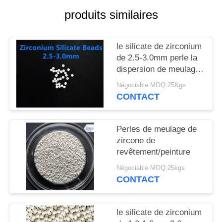
CITATION
produits similaires
PLAN
le silicate de zirconium
DU
de 2.5-3.0mm perle la
SITE
dispersion de meulage
de 65 de zircone
Négociable MOQ:25Kgs
pesticides de perles
CONTACT
POLITIQUE
DE
CONFIDENTIALITÉ
Perles de meulage de
zircone de
revêtement/peinture
Négociable MOQ:25kgs
CONTACT
le silicate de zirconium