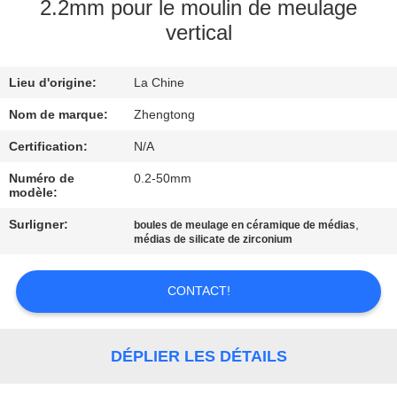
VISITE
2.2mm pour le moulin de meulage
vertical
D'USINE
Lieu d'origine:
La Chine
CONTRÔLE
DE
Nom de marque:
Zhengtong
QUALITÉ
Certification:
N/A
Numéro de
0.2-50mm
modèle:
CONTACTEZ-
Surligner:
,
boules de meulage en céramique de médias
NOUS
médias de silicate de zirconium
NOUVELLES
CONTACT!
DEMANDEZ
DÉPLIER LES DÉTAILS
UNE