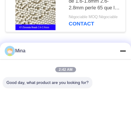
de 1.6-1.8mm 2.6-
2.8mm perle 65 que la
zircone perle des
Négociable MOQ:Négociable
médias de meulage
CONTACT
Catégories populaires
Tous
Mina
Perles de sablage en
Médias de sablage
2:42 AM
céramique
céramique
Good day, what product are you looking for?
Grenaillage avec
Médias de broyage
billes de céramique
zircone
Perles de silicate de
Produits de meulage
zirconium
en céramique