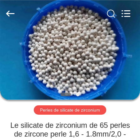
2026
Zhengzhou
Zhengtong
Abrasive
Import&Export
Co.,Ltd.
All
Rights
MAISON
Reserved.
PRODUITS
VIDÉOS
AU
SUJET
DE
Perles de silicate de zirconium
NOUS
Le silicate de zirconium de 65 perles
de zircone perle 1,6 - 1.8mm/2,0 -