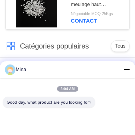
meulage haut
Strengnth de zircone
Négociable MOQ:25Kgs
de 1.4-1.6mm
CONTACT
Catégories populaires
Tous
Perles de sablage en
Médias de sablage
Mina
céramique
céramique
3:04 AM
Grenaillage avec
Médias de broyage
billes de céramique
zircone
Good day, what product are you looking for?
Perles de silicate de
Produits de meulage
zirconium
en céramique