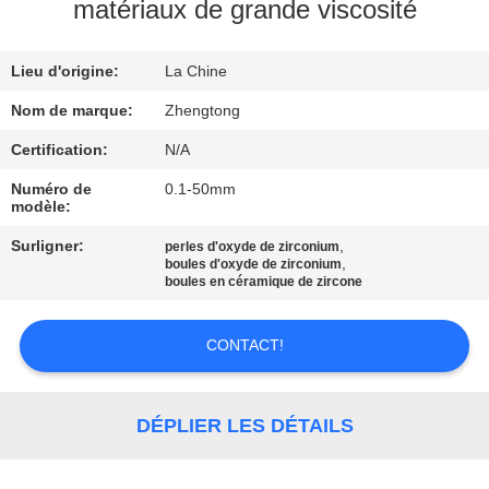
VISITE
matériaux de grande viscosité
D'USINE
Lieu d'origine:
La Chine
CONTRÔLE
Nom de marque:
Zhengtong
DE
Certification:
N/A
QUALITÉ
Numéro de
0.1-50mm
modèle:
CONTACTEZ-
Surligner:
,
perles d'oxyde de zirconium
,
boules d'oxyde de zirconium
NOUS
boules en céramique de zircone
CONTACT!
NOUVELLES
DEMANDEZ
DÉPLIER LES DÉTAILS
UNE