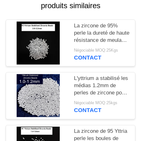
CITATION
produits similaires
PLAN
La zircone de 95%
DU
perle la dureté de haute
résistance de meulage
SITE
de médias de zircone
Négociable MOQ:25Kgs
de 2.0-2.2mm
CONTACT
POLITIQUE
DE
L'yttrium a stabilisé les
CONFIDENTIALITÉ
médias 1.2mm de
perles de zircone pour
le meulage de
Négociable MOQ:25kgs
pesticides d'adhésifs
CONTACT
La zircone de 95 Yttria
perle les boules de