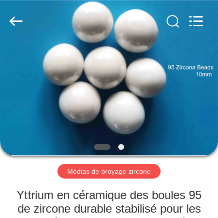
2026
Zhengzhou
Zhengtong
Abrasive
Import&Export
Co.,Ltd.
All
Rights
MAISON
Reserved.
PRODUITS
VIDÉOS
AU
SUJET
DE
Médias de broyage zircone
NOUS
Yttrium en céramique des boules 95
de zircone durable stabilisé pour les