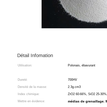
Détail Infomation
Utilisation:
Polonais, ébavurant
Dureté:
700HV
Densité de la masse:
2.3g.cm3
Index chimique:
ZrO2 60-66%, SiO2 25-30%
Mettre en évidence:
médias de grenaillage
,