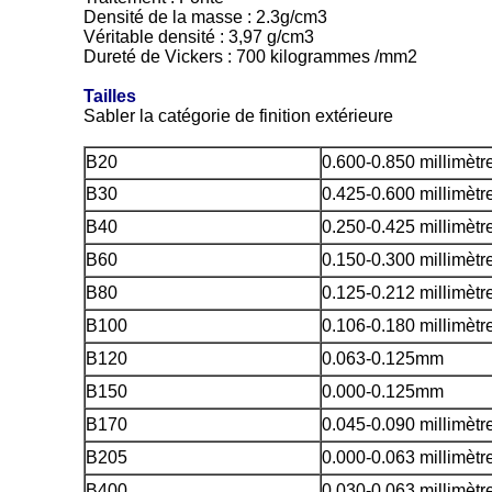
Densité de la masse : 2.3g/cm3
Véritable densité : 3,97 g/cm3
Dureté de Vickers : 700 kilogrammes /mm2
Tailles
Sabler la catégorie de finition extérieure
B20
0.600-0.850 millimètr
B30
0.425-0.600 millimètr
B40
0.250-0.425 millimètr
B60
0.150-0.300 millimètr
B80
0.125-0.212 millimètr
B100
0.106-0.180 millimètr
B120
0.063-0.125mm
B150
0.000-0.125mm
B170
0.045-0.090 millimètr
B205
0.000-0.063 millimètr
B400
0.030-0.063 millimètr