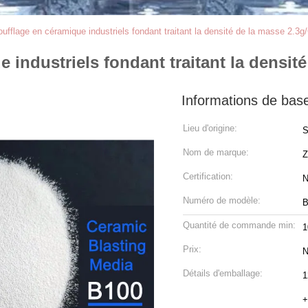
ufflage en céramique industriels fondant traitant la densité de la masse 2.3
 industriels fondant traitant la densit
Informations de bas
Lieu d'origine:
S
Nom de marque:
Z
Certification:
N
Numéro de modèle:
B
Quantité de commande min:
Prix:
N
Détails d'emballage:
1
+