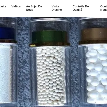
duits
Vidéos
Au Sujet De
Visite
Contrôle De
Cont
Nous
D'usine
Qualité
Nou