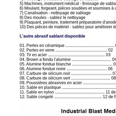
5) Machines, instrument médical - finissage de sabl
6) Moulant, forgeant, pièces soudées et soumises à 
7) Canalisation - nettoyage de sablage
8) Des moules - sablez le nettoyage
9) Plaquant, peinture, traitement préparatoire d'anod
10) Des pièces de matériel - sablez pour améliorer des
L'autre abrasif sablant disponible
01. Perles en céramique ...............................................
02. Perles en verre .................................................. 02
03. Tir en acier ....................................................... 03
04. Brown a fondu l'alumine ...................................... 0
05. Alumine fondue blanche ....................................... 
06. Alumine fondue noire ....................................... 06
07. Carbure de silicium noir ....................................... 0
08. Carbure de silicium vert ...................................... 08
09. Poussières abrasives en acier ....................................
10. Sable en plastique ..................................................
11. Sable en nylon ................................................ 11 
12. Sable congelé .............................................. 12 d