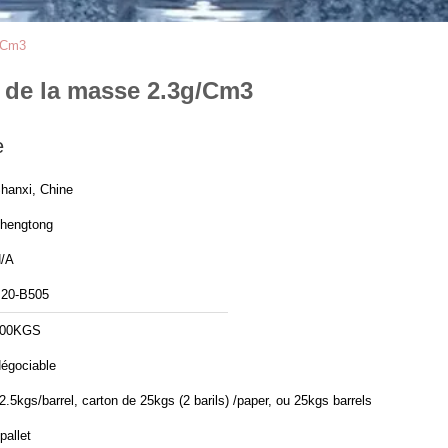
g/Cm3
é de la masse 2.3g/Cm3
e
hanxi, Chine
hengtong
/A
20-B505
100KGS
égociable
2.5kgs/barrel, carton de 25kgs (2 barils) /paper, ou 25kgs barrels
pallet