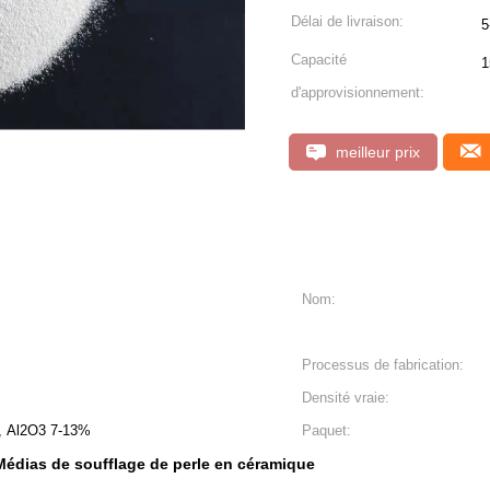
Délai de livraison:
5
Capacité
1
d'approvisionnement:
meilleur prix
Nom:
Processus de fabrication:
Densité vraie:
, Al2O3 7-13%
Paquet:
Médias de soufflage de perle en céramique