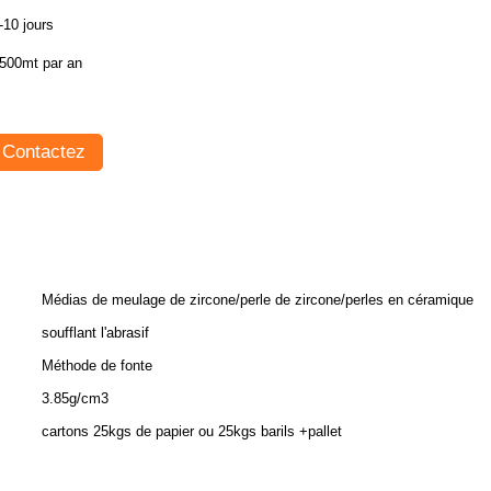
-10 jours
500mt par an
Contactez
Médias de meulage de zircone/perle de zircone/perles en céramique
soufflant l'abrasif
Méthode de fonte
3.85g/cm3
cartons 25kgs de papier ou 25kgs barils +pallet