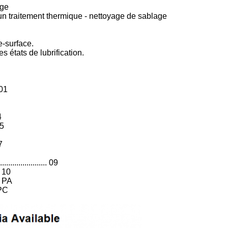
age
un traitement thermique - nettoyage de sablage
e-surface.
 états de lubrification.
 01
4
05
7
................... 09
.. 10
de PA
e PC