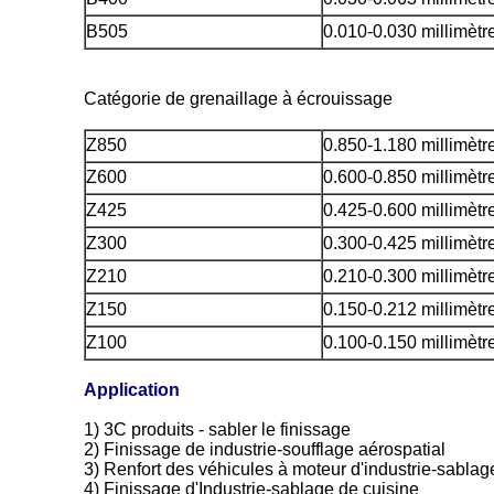
B505
0.010-0.030 millimètr
Catégorie de grenaillage à écrouissage
Z850
0.850-1.180 millimètr
Z600
0.600-0.850 millimètr
Z425
0.425-0.600 millimètr
Z300
0.300-0.425 millimètr
Z210
0.210-0.300 millimètr
Z150
0.150-0.212 millimètr
Z100
0.100-0.150 millimètr
Application
1) 3C produits - sabler le finissage
2) Finissage de industrie-soufflage aérospatial
3) Renfort des véhicules à moteur d'industrie-sablag
4) Finissage d'Industrie-sablage de cuisine