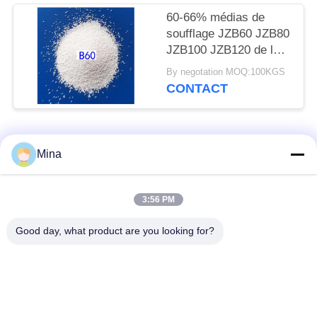
60-66% médias de
soufflage JZB60 JZB80
JZB100 JZB120 de la
perle ZrO2 en
By negotation MOQ:100KGS
céramique pour des
CONTACT
pièces d'acier
inoxydable
Catégories populaires
Tous
Mina
Perles de sablage en
Médias de sablage
3:56 PM
céramique
céramique
Good day, what product are you looking for?
Grenaillage avec
Médias de broyage
billes de céramique
zircone
Perles de silicate de
Produits de meulage