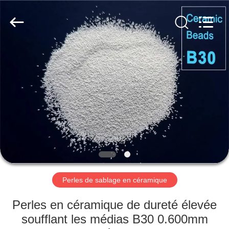
2026
Zhengzhou
Zhengtong
Abrasive
Import&Export
Co.,Ltd.
All
Rights
MAISON
Reserved.
PRODUITS
VIDÉOS
AU
SUJET
DE
Perles de sablage en céramique
NOUS
Perles en céramique de dureté élevée
soufflant les médias B30 0.600mm