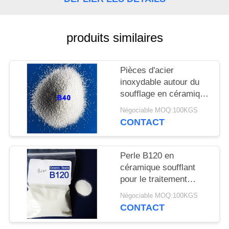
CITATION
PLAN
produits similaires
DU
SITE
Pièces d'acier
inoxydable autour du
soufflage en céramique
POLITIQUE
solide de perle
Négociable MOQ:100KGS
DE
CONTACT
CONFIDENTIALITÉ
Perle B120 en
céramique soufflant
pour le traitement
préparatoire avant le
Négociable MOQ:100KGS
revêtement par le
CONTACT
soufflage humide