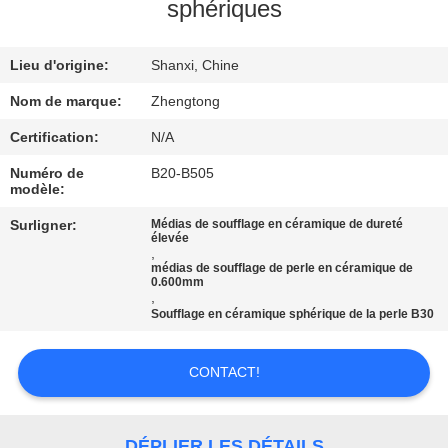
VISITE
sphériques
D'USINE
Lieu d'origine:
Shanxi, Chine
CONTRÔLE
Nom de marque:
Zhengtong
DE
Certification:
N/A
QUALITÉ
Numéro de
B20-B505
modèle:
CONTACTEZ-
Surligner:
Médias de soufflage en céramique de dureté
élevée
,
NOUS
médias de soufflage de perle en céramique de
0.600mm
,
Soufflage en céramique sphérique de la perle B30
NOUVELLES
CONTACT!
DEMANDEZ
UNE
DÉPLIER LES DÉTAILS